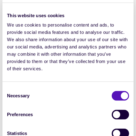
émergent. Toutefois, cette structuration reste
incomplète.
This website uses cookies
We use cookies to personalise content and ads, to
Les outils coexistent sans réelle intégration, les
provide social media features and to analyse our traffic.
workflows diffèrent selon les entités et la donnée
We also share information about your use of our site with
manque encore de fiabilité. Cette situation crée des
our social media, advertising and analytics partners who
silos qui freinent la performance globale et compliquent
may combine it with other information that you’ve
la collaboration, tant en interne qu’avec les fournisseurs.
provided to them or that they’ve collected from your use
L’enjeu devient alors d’aligner l’ensemble de
of their services.
l’organisation autour de standards communs : des
processus homogènes, une donnée fiable et un cadre
Consent
clair permettant de concilier autonomie des métiers et
Necessary
Selection
pilotage centralisé.
L'harmonisation des process via le VMS est un
Preferences
indispensable pour avoir une donnée homogène sur
l'ensemble des entités.
Statistics