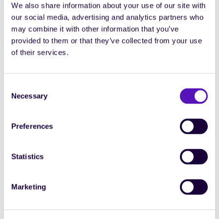
We also share information about your use of our site with
Nos clients peuvent choisir de faire consommer leurs API
our social media, advertising and analytics partners who
par Eleven VMS, ou d'utiliser les API d'Eleven VMS — c'est
may combine it with other information that you’ve
notre
flexibilité bidirectionnelle
. L'intégration s'adapte à
provided to them or that they’ve collected from your use
leur architecture IT, et non l'inverse, pour un modèle de
of their services.
connexion non intrusif où les responsables IT gardent le
contrôle total des interactions entre systèmes.
Consent
Necessary
Propriété & zéro maintenance
Selection
Eleven VMS donne aux clients la pleine propriété de leurs
Preferences
connecteurs, sans coûts de maintenance cachés ni
dépendance forcée.
Statistics
À mesure qu'Eleven VMS évolue, les améliorations
apportées aux API sont rétrocompatibles : les
Marketing
connecteurs existants continuent de fonctionner sans
interruption.