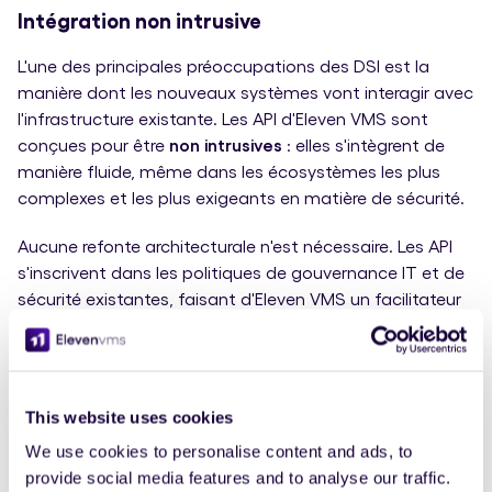
Intégration non intrusive
L'une des principales préoccupations des DSI est la
manière dont les nouveaux systèmes vont interagir avec
l'infrastructure existante. Les API d'Eleven VMS sont
conçues pour être
non intrusives
: elles s'intègrent de
manière fluide, même dans les écosystèmes les plus
complexes et les plus exigeants en matière de sécurité.
Aucune refonte architecturale n'est nécessaire. Les API
s'inscrivent dans les politiques de gouvernance IT et de
sécurité existantes, faisant d'Eleven VMS un facilitateur
— et non un facteur de disruption.
Au-delà des API : les bénéfices
This website uses cookies
concrets pour les équipes IT
We use cookies to personalise content and ads, to
Un modèle bidirectionnel
provide social media features and to analyse our traffic.