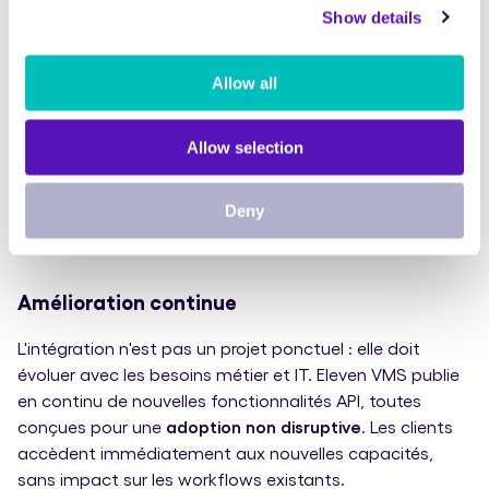
Cohérence des données de référence
Show details
Les API permettent de
propager les données de
Allow all
référence ERP et e-procurement
— numéros de
commande, codes fournisseurs, centres de coûts —
directement dans les objets Eleven VMS.
Allow selection
Chaque transaction est ainsi
précise, conforme et
Deny
traçable
, tout en maintenant
une source de vérité
unique
à travers votre écosystème.
Amélioration continue
L'intégration n'est pas un projet ponctuel : elle doit
évoluer avec les besoins métier et IT. Eleven VMS publie
en continu de nouvelles fonctionnalités API, toutes
conçues pour une
adoption non disruptive
. Les clients
accèdent immédiatement aux nouvelles capacités,
sans impact sur les workflows existants.