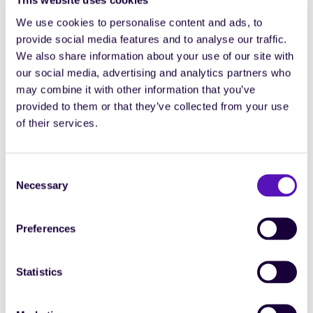
This website uses cookies
l’émergence de nouveaux modèles et de nouveaux
acteurs, notamment autour de la gestion des
We use cookies to personalise content and ads, to
ressources externes.
provide social media features and to analyse our traffic.
Ces outils complètent souvent les solutions plus
We also share information about your use of our site with
classiques et reflètent des approches organisationnelles
our social media, advertising and analytics partners who
différentes selon les régions.
may combine it with other information that you’ve
provided to them or that they’ve collected from your use
Les modèles de gestion des achats de prestations
of their services.
intellectuelles diffèrent selon les zones géographiques.
Certains marchés privilégient la technologie, d’autres
s’appuient sur des opérateurs externes.
Consent
Necessary
Selection
Les Managed Service Providers
Preferences
Bien que n’étant pas des logiciels, les
MSP
s’intègrent
dans la logique de systèmes d’information, étant des
Statistics
prestataires externes spécialisés dans la
gouvernance
et le pilotage des achats de prestations
intellectuelles
.