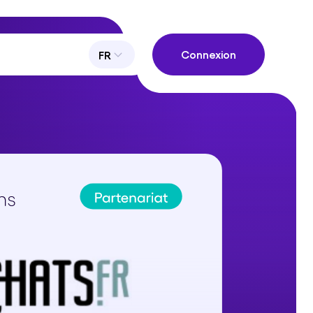
Connexion
FR
de ne pas les piloter correctement."