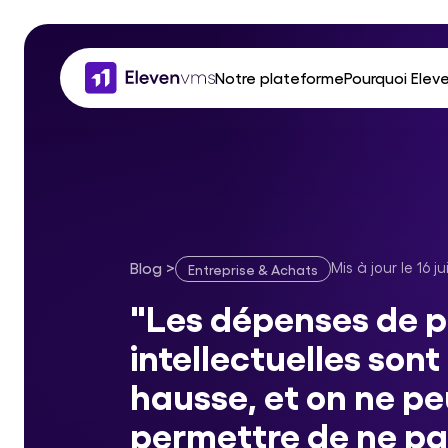
Notre plateforme
Pourquoi Elev
La performance achats
Un pionni
Tous vos acteurs achats
Votre par
Intégration à votre systèm
Une expe
Blog
>
Mis à jour le
16 ju
Entreprise & Achats
"Les dépenses de prestations intellectuell
"Les dépenses de p
Nos certifications, votre
Anticiper 
garantie.
intellectuelles sont
hausse, et on ne pe
permettre de ne pas