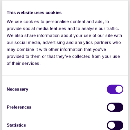
collabore fréquemment avec des ESNs et des
consultants en freelance. Un tel profil aide à identifier
This website uses cookies
précisément les usages, facteur clef pour une
We use cookies to personalise content and ads, to
implémentation réussie et, à terme, une bonne adoption
provide social media features and to analyse our traffic.
de l’outil.
We also share information about your use of our site with
our social media, advertising and analytics partners who
#3 S’engager sur le respect du planning projet
may combine it with other information that you’ve
et sur les livrables attendus
provided to them or that they’ve collected from your use
of their services.
Il est important de fixer des échéances claires pour
structurer le projet d’implémentation. Mais attention à
ne pas sous-estimer l’engagement nécessaire de la part
Consent
de l’équipe projet. Et de bien estimer le délai pour fournir
Necessary
Selection
au partenaire tous les éléments essentiels à
l’implémentation.
Preferences
Un exemple concret ? Le partenaire a besoin de
l’ensemble des données liées aux missions et projets en
Statistics
cours avec des ressources externes, pour les intégrer sur